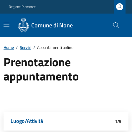
Regione Piemonte
Comune di None
Home
/
Servizi
/
Appuntamenti online
Prenotazione
appuntamento
Luogo/Attività
Dettagli appuntamento
Richiedente
Data e orario
Riepilogo
1/5