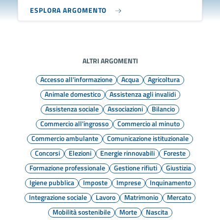
ESPLORA ARGOMENTO
ALTRI ARGOMENTI
Accesso all'informazione
Acqua
Agricoltura
Animale domestico
Assistenza agli invalidi
Assistenza sociale
Associazioni
Bilancio
Commercio all'ingrosso
Commercio al minuto
Commercio ambulante
Comunicazione istituzionale
Concorsi
Elezioni
Energie rinnovabili
Foreste
Formazione professionale
Gestione rifiuti
Giustizia
Igiene pubblica
Imposte
Imprese
Inquinamento
Integrazione sociale
Lavoro
Matrimonio
Mercato
Mobilità sostenibile
Morte
Nascita