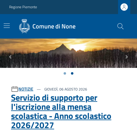
Regione Piemonte
Comune di None
Previous
Next
Ultime notizie
NOTIZIE
GIOVEDÌ, 06 AGOSTO 2026
Servizio di supporto per
l'iscrizione alla mensa
scolastica - Anno scolastico
2026/2027