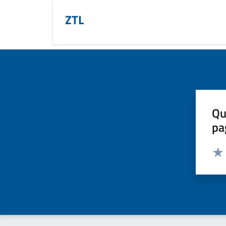
ZTL
Qu
pa
Valut
Valu