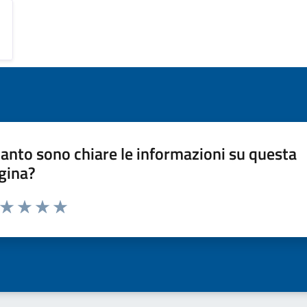
anto sono chiare le informazioni su questa
gina?
a da 1 a 5 stelle la pagina
ta 1 stelle su 5
Valuta 2 stelle su 5
Valuta 3 stelle su 5
Valuta 4 stelle su 5
Valuta 5 stelle su 5