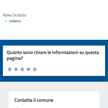
News Scaduta
Indietro
Quanto sono chiare le informazioni su questa
pagina?
Valuta da 1 a 5 stelle la pagina
Valuta 1 stelle su 5
Valuta 2 stelle su 5
Valuta 3 stelle su 5
Valuta 4 stelle su 5
Valuta 5 stelle su 5
Contatta il comune