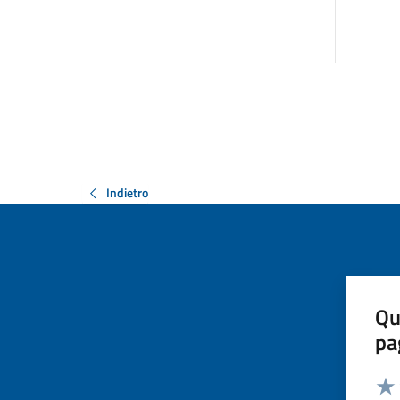
Indietro
Qu
pa
Valut