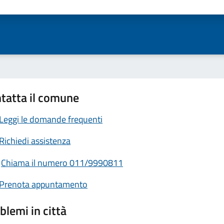
ta 1 stelle su 5
Valuta 2 stelle su 5
Valuta 3 stelle su 5
Valuta 4 stelle su 5
Valuta 5 stelle su 5
tatta il comune
Leggi le domande frequenti
Richiedi assistenza
Chiama il numero 011/9990811
Prenota appuntamento
blemi in città