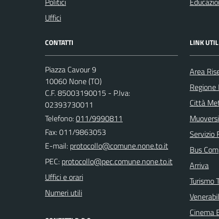
Politici
Educazio
Uffici
CONTATTI
LINK UTIL
Piazza Cavour 9
Area Ris
10060 None (TO)
Regione
C.F. 85003190015 - P.Iva:
Città Met
02393730011
Telefono:
011/9990811
Muoversi
Fax: 011/9863053
Servizio 
E-mail:
Bus Com
PEC:
Arriva
Uffici e orari
Turismo T
Numeri utili
Venerabi
Cinema 