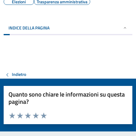
Elezioni
Trasparenza amministrativa
INDICE DELLA PAGINA
Indietro
Quanto sono chiare le informazioni su questa
pagina?
Valuta da 1 a 5 stelle la pagina
Valuta 1 stelle su 5
Valuta 2 stelle su 5
Valuta 3 stelle su 5
Valuta 4 stelle su 5
Valuta 5 stelle su 5