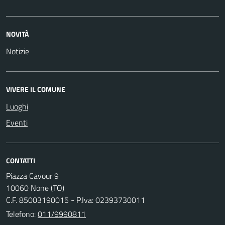
NOVITÀ
Notizie
VIVERE IL COMUNE
Luoghi
Eventi
CONTATTI
Piazza Cavour 9
10060 None (TO)
C.F. 85003190015 - P.Iva: 02393730011
Telefono:
011/9990811