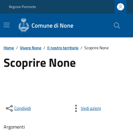
Regione Piemonte
Comune di None
Home
/
Vivere None
/
Il nostro territorio
/
Scoprire None
Scoprire None
Condividi
Vedi azioni
Argomenti