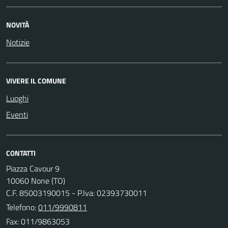
NOVITÀ
Notizie
VIVERE IL COMUNE
Luoghi
Eventi
CONTATTI
Piazza Cavour 9
10060 None (TO)
C.F. 85003190015 - P.Iva: 02393730011
Telefono:
011/9990811
Fax: 011/9863053