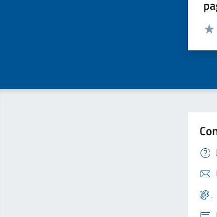
pa
Valut
Valu
Con