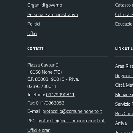
Organi di governo
Catasto e
Personale amministrativo
Cultura 
Politici
Educazio
Uffici
CONTATTI
LINK UTIL
Piazza Cavour 9
Area Ris
10060 None (TO)
Regione
C.F. 85003190015 - P.Iva:
Città Met
02393730011
Telefono:
011/9990811
Muoversi
Fax: 011/9863053
Servizio 
E-mail:
Bus Com
PEC:
Arriva
Uffici e orari
Turismo T