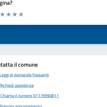
gina?
a da 1 a 5 stelle la pagina
ta 1 stelle su 5
Valuta 2 stelle su 5
Valuta 3 stelle su 5
Valuta 4 stelle su 5
Valuta 5 stelle su 5
tatta il comune
Leggi le domande frequenti
Richiedi assistenza
Chiama il numero 011/9990811
Prenota appuntamento