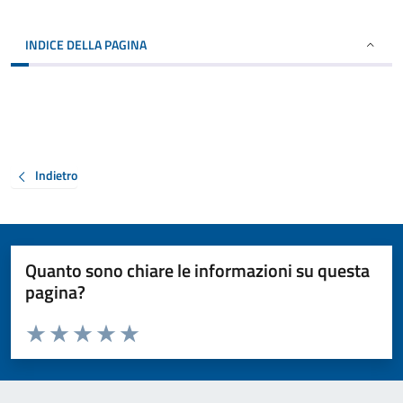
INDICE DELLA PAGINA
Indietro
Quanto sono chiare le informazioni su questa
pagina?
Valuta da 1 a 5 stelle la pagina
Valuta 1 stelle su 5
Valuta 2 stelle su 5
Valuta 3 stelle su 5
Valuta 4 stelle su 5
Valuta 5 stelle su 5